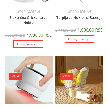
LEPOTA I ZDRAVLJE
LEPOTA I ZDRAVLJE
Električna Grickalica za
Turpija za Nokte na Baterije
Nokte
1.690,00
RSD
2.490,00
RSD
4.990,00
RSD
7.200,00
RSD
Dodaj u korpu
Dodaj u korpu
-34%
-23%