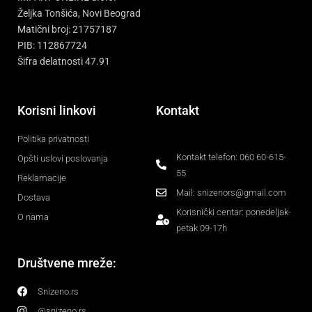
Željka Tonšića, Novi Beograd
Matični broj: 21757187
PIB: 112867724
Šifra delatnosti 47.91
Korisni linkovi
Kontakt
Politika privatnosti
Kontakt telefon: 060 60-615-
Opšti uslovi poslovanja
55
Reklamacije
Mail: snizenors@gmail.com
Dostava
Korisnički centar: ponedeljak-
O nama
petak 09-17h
Društvene mreže:
Snizeno.rs
@snizeno.rs