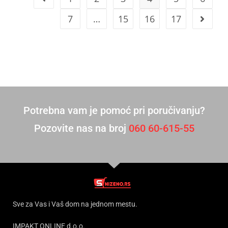
7
…
15
16
17
Potrebna vam je pomoć pri poručivanju?
Pozovite nas na broj
060 60-615-55
Sve za Vas i Vaš dom na jednom mestu.
IMPAKT ONLINE d.o.o.