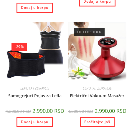
Dodaj u korpu
Dodaj u korpu
OUT OF STOCK
-29%
LEPOTA I ZDRAVLJE
LEPOTA I ZDRAVLJE
Samogrejući Pojas za Leđa
Električni Vakuum Masažer
2.990,00
RSD
2.990,00
RSD
4.200,00
RSD
4.200,00
RSD
Dodaj u korpu
Pročitajte još