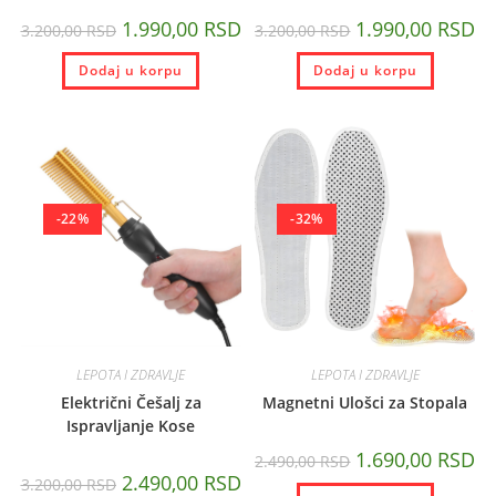
1.990,00
RSD
1.990,00
RSD
3.200,00
RSD
3.200,00
RSD
Dodaj u korpu
Dodaj u korpu
-22%
-32%
LEPOTA I ZDRAVLJE
LEPOTA I ZDRAVLJE
Električni Češalj za
Magnetni Ulošci za Stopala
Ispravljanje Kose
1.690,00
RSD
2.490,00
RSD
2.490,00
RSD
3.200,00
RSD