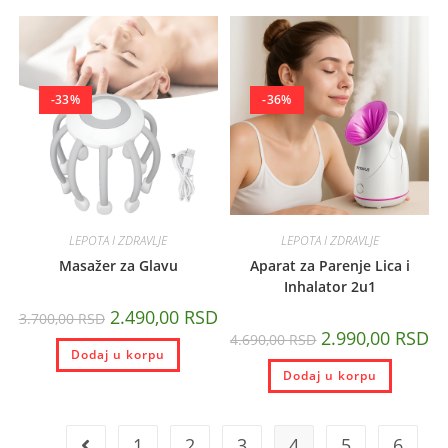
-33%
-36%
LEPOTA I ZDRAVLJE
LEPOTA I ZDRAVLJE
Masažer za Glavu
Aparat za Parenje Lica i
Inhalator 2u1
2.490,00
RSD
3.700,00
RSD
2.990,00
RSD
4.690,00
RSD
Dodaj u korpu
Dodaj u korpu
1
2
3
4
5
6