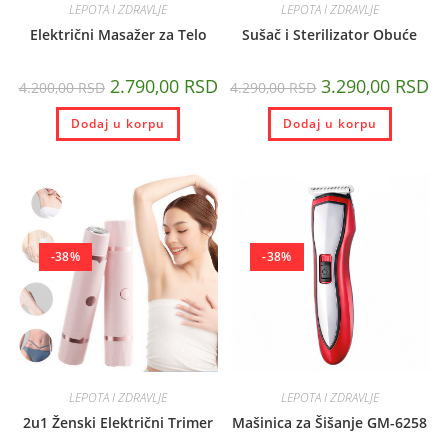
LEPOTA I ZDRAVLJE
LEPOTA I ZDRAVLJE
Električni Masažer za Telo
Sušač i Sterilizator Obuće
2.790,00
RSD
3.290,00
RSD
4.200,00
RSD
4.290,00
RSD
Dodaj u korpu
Dodaj u korpu
-38%
-38%
LEPOTA I ZDRAVLJE
LEPOTA I ZDRAVLJE
2u1 Ženski Električni Trimer
Mašinica za Šišanje GM-6258