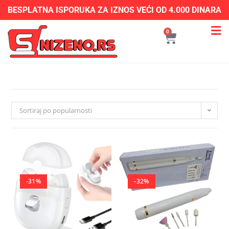
BESPLATNA ISPORUKA ZA IZNOS VEĆI OD 4.000 DINARA
0
Sortiraj po popularnosti
-31%
-32%