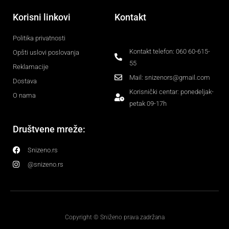
Korisni linkovi
Kontakt
Politika privatnosti
Kontakt telefon: 060 60-615-
Opšti uslovi poslovanja
55
Reklamacije
Mail: snizenors@gmail.com
Dostava
Korisnički centar: ponedeljak-
O nama
petak 09-17h
Društvene mreže:
Snizeno.rs
@snizeno.rs
Copyright © Sniženo prava zadržana