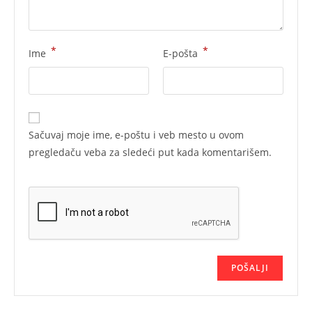
*
*
Ime
E-pošta
Sačuvaj moje ime, e-poštu i veb mesto u ovom
pregledaču veba za sledeći put kada komentarišem.