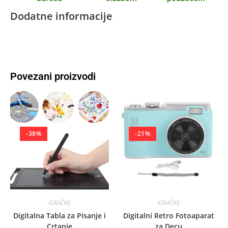
Dodatne informacije
Povezani proizvodi
-38%
-21%
IGRAČKE
IGRAČKE
Digitalna Tabla za Pisanje i
Digitalni Retro Fotoaparat
Crtanje
za Decu