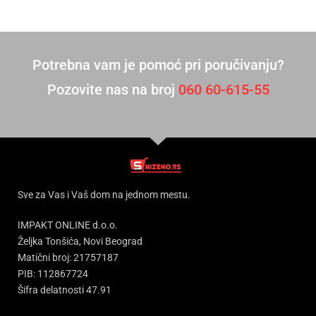
Potrebna vam je pomoć pri poručivanju?
Pozovite nas na broj
060 60-615-55
Sve za Vas i Vaš dom na jednom mestu.
IMPAKT ONLINE d.o.o.
Željka Tonšića, Novi Beograd
Matični broj: 21757187
PIB: 112867724
Šifra delatnosti 47.91