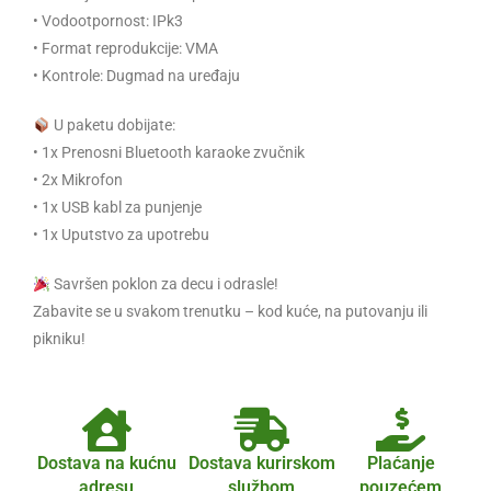
• Vodootpornost: IPk3
• Format reprodukcije: VMA
• Kontrole: Dugmad na uređaju
U paketu dobijate:
• 1x Prenosni Bluetooth karaoke zvučnik
• 2x Mikrofon
• 1x USB kabl za punjenje
• 1x Uputstvo za upotrebu
Savršen poklon za decu i odrasle!
Zabavite se u svakom trenutku – kod kuće, na putovanju ili
pikniku!
Dostava na kućnu
Dostava kurirskom
Plaćanje
adresu
službom
pouzećem