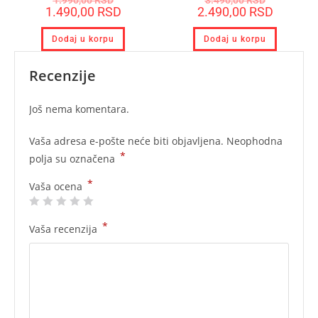
1.990,00
RSD
3.490,00
RSD
1.490,00
RSD
2.490,00
RSD
Dodaj u korpu
Dodaj u korpu
Recenzije
Još nema komentara.
Vaša adresa e-pošte neće biti objavljena.
Neophodna
*
polja su označena
*
Vaša ocena
*
Vaša recenzija