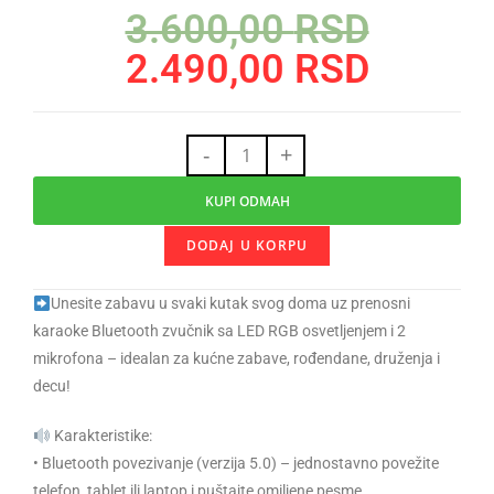
3.600,00
RSD
2.490,00
RSD
-
+
KUPI ODMAH
DODAJ U KORPU
Unesite zabavu u svaki kutak svog doma uz prenosni
karaoke Bluetooth zvučnik sa LED RGB osvetljenjem i 2
mikrofona – idealan za kućne zabave, rođendane, druženja i
decu!
Karakteristike:
• Bluetooth povezivanje (verzija 5.0) – jednostavno povežite
telefon, tablet ili laptop i puštajte omiljene pesme