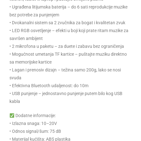
• Ugrađena litijumska baterija – do 6 sati reprodukcije muzike
bez potrebe za punjenjem
• Dvokanalni sistem sa 2 zvučnika za bogat i kvalitetan zvuk
• LED RGB osvetljenje – efekti u boji koji prate ritam muzike za
savršen ambijent
• 2 mikrofona u paketu – za duete i zabavu bez ograničenja
• Mogućnost umetanja TF kartice – puštajte muziku direktno
sa memorijske kartice
• Lagan i prenosiv dizajn – težina samo 200g, lako se nosi
svuda
• Efektivna Bluetooth udaljenost: do 10m
• USB punjenje – jednostavno punjenje putem bilo kog USB
kabla
Dodatne informacije:
• Izlazna snaga: 10–20V
• Odnos signal/šum: 75 dB
• Materijal kućišta: ABS plastika