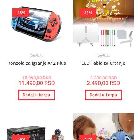
-28%
-22%
IGRAČKE
IGRAČKE
Konzola za Igranje X12 Plus
LED Tabla za Crtanje
15.990,00
RSD
3.200,00
RSD
11.490,00
RSD
2.490,00
RSD
Dodaj u korpu
Dodaj u korpu
-34%
-53%