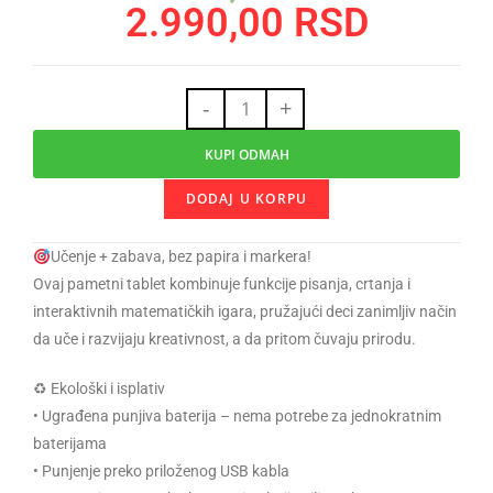
2.990,00
RSD
-
+
KUPI ODMAH
DODAJ U KORPU
Učenje + zabava, bez papira i markera!
Ovaj pametni tablet kombinuje funkcije pisanja, crtanja i
interaktivnih matematičkih igara, pružajući deci zanimljiv način
da uče i razvijaju kreativnost, a da pritom čuvaju prirodu.
♻ Ekološki i isplativ
• Ugrađena punjiva baterija – nema potrebe za jednokratnim
baterijama
• Punjenje preko priloženog USB kabla