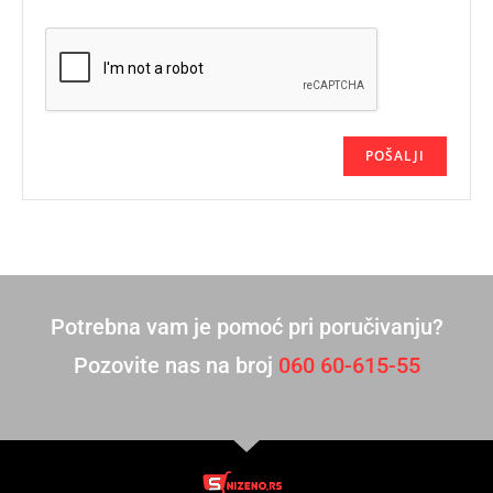
Potrebna vam je pomoć pri poručivanju?
Pozovite nas na broj
060 60-615-55