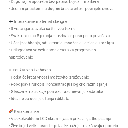
• Dugotrajna upotreba bez papira, bojica ili markera
• Jednim pritiskom na dugme brišete crtež i počinjete iznova
Interaktivne matematičke igre
• 3 vrste igara, svaka sa 5 nivoa težine
• Svaki nivo ima 5 pitanja – težina se postepeno povećava
• Učenje sabiranja, oduzimanja, množenja i deljenja kroz igru
• Prilagođava se veštinama deteta za progresivno
napredovanje
✏ Edukativno i zabavno
• Podstiče kreativnost i maštovito izražavanje
• Poboljšava rukopis, koncentraciju i logičko razmišljanje
• Glasovne instrukcije pomažu razumevanju zadataka
• Idealno za učenje čitanja i diktata
Karakteristike
• Visokokvalitetni LCD ekran – jasan prikaz i glatko pisanje
• Žive boje i veliki tasteri – privlače pažnju i olakšavaju upotrebu