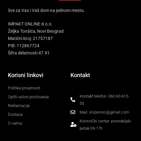
Sve za Vas i Vaš dom na jednom mestu.
IMPAKT ONLINE d.o.o.
Željka Tonšića, Novi Beograd
Matični broj: 21757187
PIB: 112867724
Šifra delatnosti 47.91
Korisni linkovi
Kontakt
Politika privatnosti
Kontakt telefon: 060 60-615-
Opšti uslovi poslovanja
55
Reklamacije
Mail: snizenors@gmail.com
Dostava
Korisnički centar: ponedeljak-
O nama
petak 09-17h