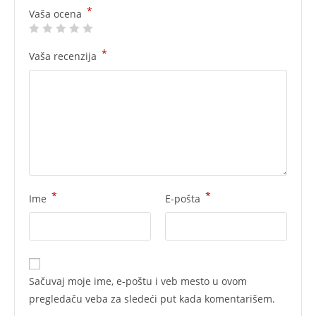
*
Vaša ocena
*
Vaša recenzija
*
*
Ime
E-pošta
Sačuvaj moje ime, e-poštu i veb mesto u ovom
pregledaču veba za sledeći put kada komentarišem.