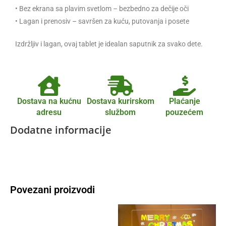
• Bez ekrana sa plavim svetlom – bezbedno za dečije oči
• Lagan i prenosiv – savršen za kuću, putovanja i posete
Izdržljiv i lagan, ovaj tablet je idealan saputnik za svako dete.
Dostava na kućnu
Dostava kurirskom
Plaćanje
adresu
službom
pouzećem
Dodatne informacije
Povezani proizvodi