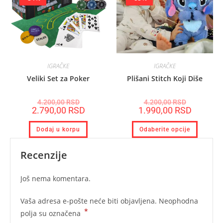
IGRAČKE
IGRAČKE
Veliki Set za Poker
Plišani Stitch Koji Diše
4.200,00
RSD
4.200,00
RSD
2.790,00
RSD
1.990,00
RSD
Dodaj u korpu
Odaberite opcije
Recenzije
Još nema komentara.
Vaša adresa e-pošte neće biti objavljena.
Neophodna
*
polja su označena