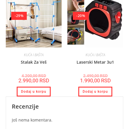
-29%
-20%
KUĆA I BAŠTA
KUĆA I BAŠTA
Stalak Za Veš
Laserski Metar 3u1
4.200,00
RSD
2.490,00
RSD
2.990,00
RSD
1.990,00
RSD
Dodaj u korpu
Dodaj u korpu
Recenzije
Još nema komentara.