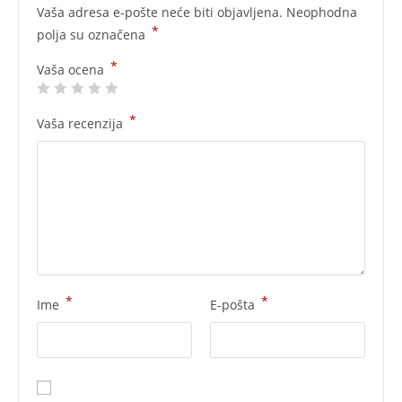
Vaša adresa e-pošte neće biti objavljena.
Neophodna
*
polja su označena
*
Vaša ocena
*
Vaša recenzija
*
*
Ime
E-pošta