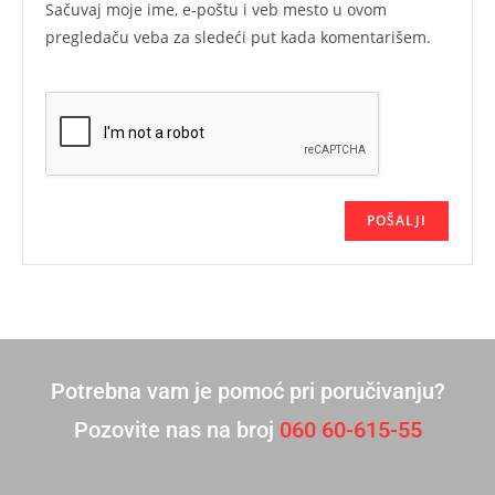
Sačuvaj moje ime, e-poštu i veb mesto u ovom
pregledaču veba za sledeći put kada komentarišem.
Potrebna vam je pomoć pri poručivanju?
Pozovite nas na broj
060 60-615-55