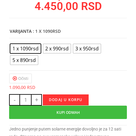
4.450,00
RSD
VARIJANTA
: 1 X 1090RSD
1 x 1090rsd
2 x 990rsd
3 x 950rsd
5 x 890rsd
Očisti
1.090,00
RSD
-
+
DODAJ U KORPU
KUPI ODMAH
Jedno punjenje putem solarne energije dovoljno je za 12 sati