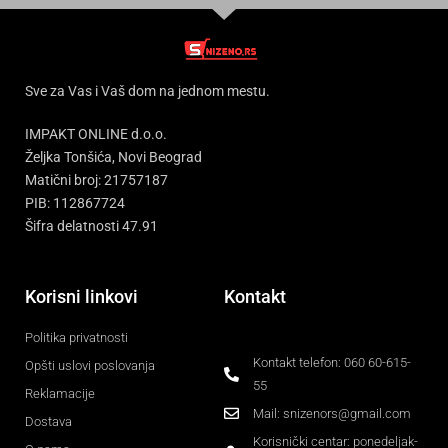
Sve za Vas i Vaš dom na jednom mestu.
IMPAKT ONLINE d.o.o.
Željka Tonšića, Novi Beograd
Matični broj: 21757187
PIB: 112867724
Šifra delatnosti 47.91
Korisni linkovi
Kontakt
Politika privatnosti
Kontakt telefon: 060 60-615-
Opšti uslovi poslovanja
55
Reklamacije
Mail: snizenors@gmail.com
Dostava
Korisnički centar: ponedeljak-