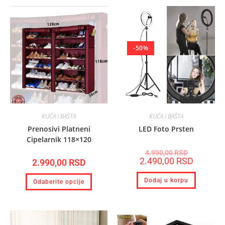
-50%
KUĆA I BAŠTA
KUĆA I BAŠTA
Prenosivi Platneni
LED Foto Prsten
Cipelarnik 118×120
4.990,00
RSD
2.490,00
RSD
2.990,00
RSD
Dodaj u korpu
Odaberite opcije