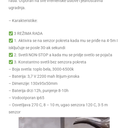
rada. Otporan na sve vremenske uslove i jednostavna
ugradnja.
– Karakteristike:
3 REŽIMA RADA
1. Aktivira se na senzor pokreta kada mu se priđe na 4-5m I
isključuje se posle 30-ak sekundi
2. Svetli NON-STOP a kada mu se pridje svetlo se pojača
3. Konstantno svetli bez senzora pokreta
– Boja svetla: toplo bela, 3000-6500k
– Baterija: 3,7 V 2200 mah litijum-jonska
– Dimenzije: 130x95x50mm
– Baterija drzi 12h, punjenje 8-10h
– Vodootporan ip65
– Osvetljava 270 C, 8 – 10 m, ugao senzora 120 C, 3-5 m
senzor