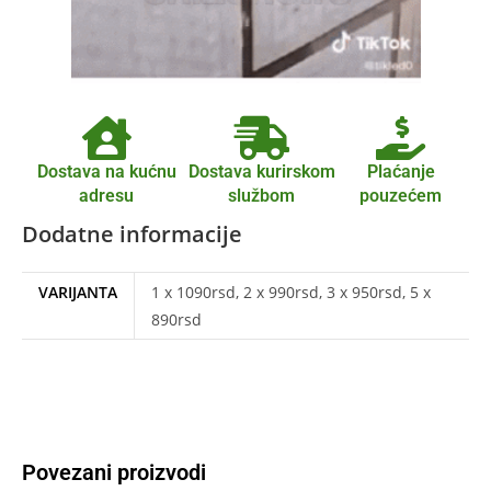
Dostava na kućnu
Dostava kurirskom
Plaćanje
adresu
službom
pouzećem
Dodatne informacije
VARIJANTA
1 x 1090rsd, 2 x 990rsd, 3 x 950rsd, 5 x
890rsd
Povezani proizvodi