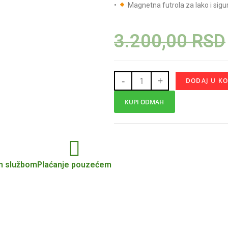
•
Magnetna futrola za lako i sigu
3.200,00
RSD
-
+
DODAJ U K
KUPI ODMAH
m službom
Plaćanje pouzećem