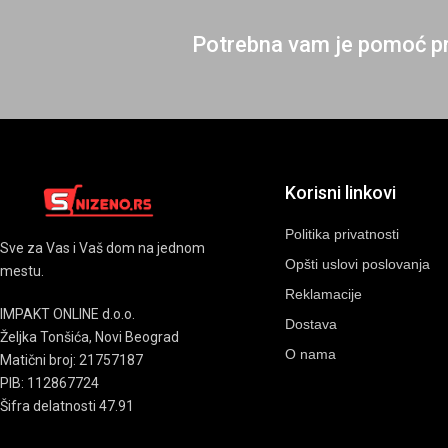
Potrebna vam je pomoć pr
Korisni linkovi
Politika privatnosti
Sve za Vas i Vaš dom na jednom
Opšti uslovi poslovanja
mestu.
Reklamacije
IMPAKT ONLINE d.o.o.
Dostava
Željka Tonšića, Novi Beograd
O nama
Matični broj: 21757187
PIB: 112867724
Šifra delatnosti 47.91