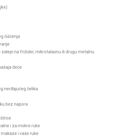
ljke)
eg čišćenja
ranje
alepi na frižider, mikrotalasnu ili drugu metalnu
ašaja dece
og nerđajućeg čelika
eku bez napora
štrice
ealne i za mokre ruke
iti makaze i vaše ruke