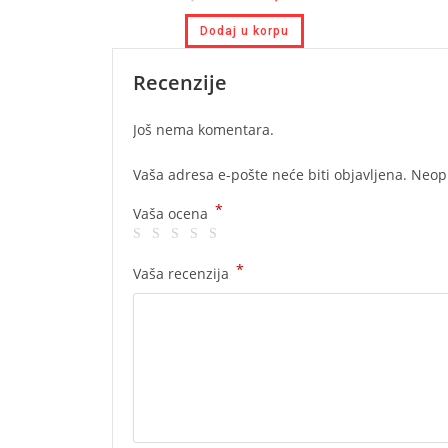
Dodaj u korpu
Recenzije
Još nema komentara.
Vaša adresa e-pošte neće biti objavljena.
Neop
*
Vaša ocena
*
Vaša recenzija