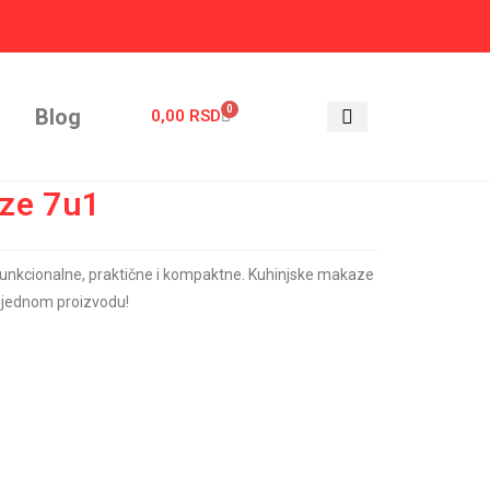
0
Blog
0,00
RSD
ze 7u1
funkcionalne, praktične i kompaktne. Kuhinjske makaze
u jednom proizvodu!