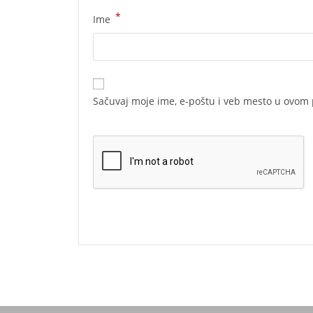
*
Ime
Sačuvaj moje ime, e-poštu i veb mesto u ovom