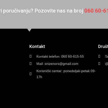
i poručivanju? Pozovite nas na broj
060 60-6
Kontakt
Druš
Kontakt telefon: 060 60-615-55
S
Mail: snizenors@gmail.com
@
Korisnički centar: ponedeljak-petak 09-
17h