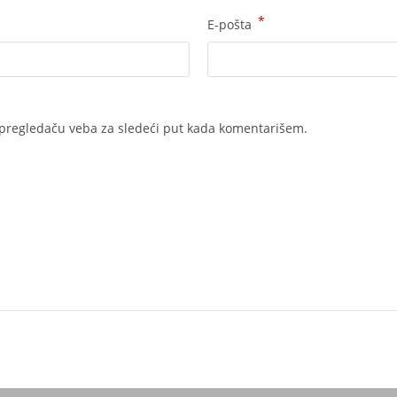
*
E-pošta
 pregledaču veba za sledeći put kada komentarišem.