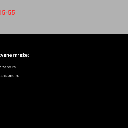
15-55
tvene mreže:
nizeno.rs
snizeno.rs