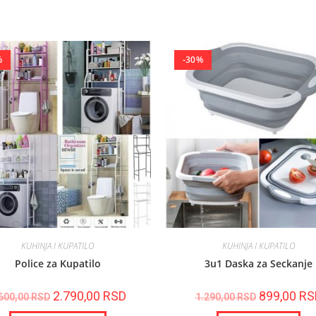
%
-30%
KUHINJA I KUPATILO
KUHINJA I KUPATILO
Police za Kupatilo
3u1 Daska za Seckanje
2.790,00
RSD
899,00
RS
600,00
RSD
1.290,00
RSD