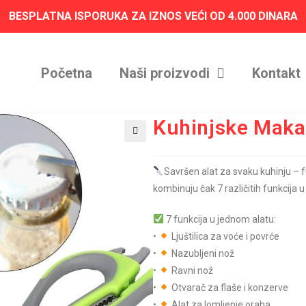
BESPLATNA ISPORUKA ZA IZNOS VEĆI OD 4.000 DINARA
Početna
Naši proizvodi
Kontakt
Kuhinjske Maka
Savršen alat za svaku kuhinju – 
kombinuju čak 7 različitih funkcija 
7 funkcija u jednom alatu:
•
Ljuštilica za voće i povrće
•
Nazubljeni nož
•
Ravni nož
•
Otvarač za flaše i konzerve
•
Alat za lomljenje oraha