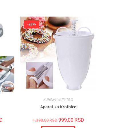
-28%
KUHINJA I KUPATILO
Aparat za Krofnice
D
999,00
RSD
1.390,00
RSD