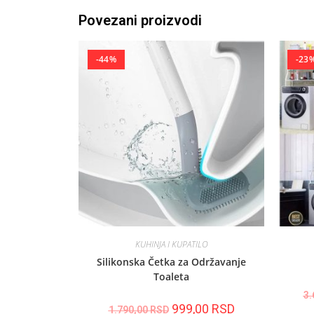
Povezani proizvodi
-44%
-23
KUHINJA I KUPATILO
Silikonska Četka za Održavanje
Toaleta
3.
999,00
RSD
1.790,00
RSD