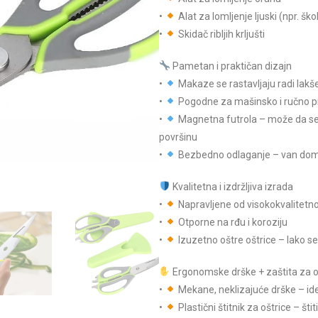
•
Alat za lomljenje ljuski (npr. ško
•
Skidač ribljih krljušti
Pametan i praktičan dizajn
•
Makaze se rastavljaju radi lakš
•
Pogodne za mašinsko i ručno p
•
Magnetna futrola – može da se z
površinu
•
Bezbedno odlaganje – van dom
Kvalitetna i izdržljiva izrada
•
Napravljene od visokokvalitetn
•
Otporne na rđu i koroziju
•
Izuzetno oštre oštrice – lako s
Ergonomske drške + zaštita za o
•
Mekane, neklizajuće drške – id
•
Plastični štitnik za oštrice – št