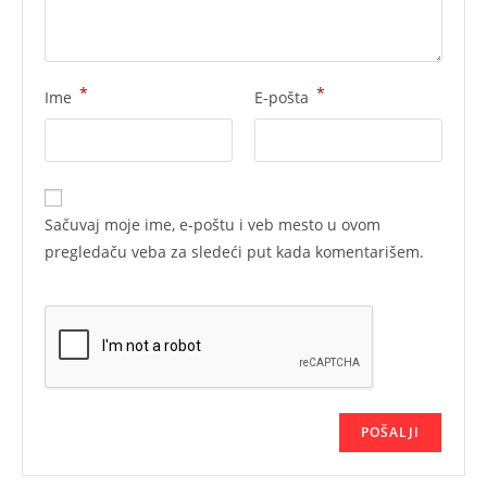
*
*
Ime
E-pošta
Sačuvaj moje ime, e-poštu i veb mesto u ovom
pregledaču veba za sledeći put kada komentarišem.