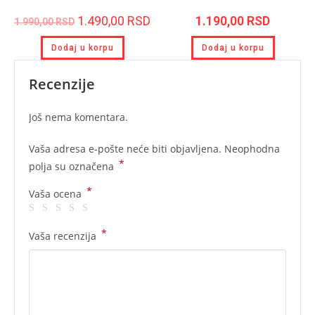
1.490,00
RSD
1.190,00
RSD
1.990,00
RSD
Dodaj u korpu
Dodaj u korpu
Recenzije
Još nema komentara.
Vaša adresa e-pošte neće biti objavljena.
Neophodna
*
polja su označena
*
Vaša ocena
*
Vaša recenzija