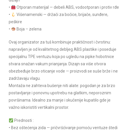
dizajn
•
Otporan materijal — debeli ABS, vodootporan i protiv rđe
•
Višenamenski — držači za bočice, brijače, sunđere,
peškire
•
Boja – zelena
Ovaj organizator za tuš kombinuje praktičnost i čvrstinu:
napravljen je od kvalitetnog debljeg ABS plastike i poseduje
specijalnu TPE ventuzu koja po ugledu na pipke hobotnice
stvara snažan vakum prianjanja. Dizajn sa više otvora
obezbeđuje brzo oticanje vode — proizvodi se suše brže i ne
zadržavaju vlagu.
Montaža ne zahteva bušenje niti alate: pogodan je za brzo
postavljanje i ponovnu upotrebu na glatkim, neporoznim
površinama. Idealno za manje i skučenije kupatilo gde je
važno iskoristiti vertikalni prostor.
Prednosti :
• Bez oštećenja zida — pričvršćivanje pomoću ventuze štedi