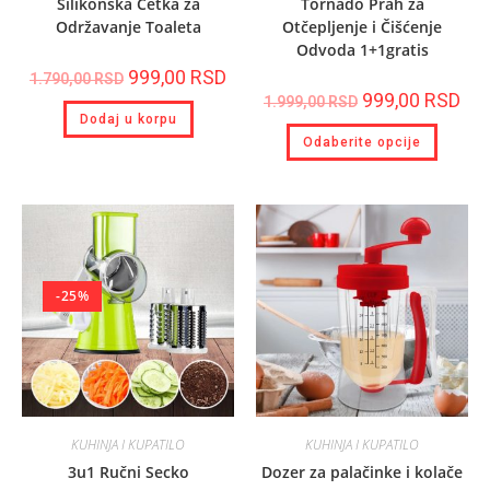
Silikonska Četka za
Tornado Prah za
Održavanje Toaleta
Otčepljenje i Čišćenje
Odvoda 1+1gratis
999,00
RSD
1.790,00
RSD
999,00
RSD
1.999,00
RSD
Dodaj u korpu
Odaberite opcije
-25%
KUHINJA I KUPATILO
KUHINJA I KUPATILO
3u1 Ručni Secko
Dozer za palačinke i kolače