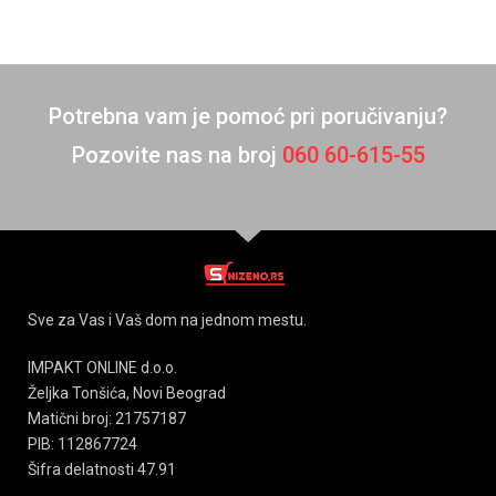
Potrebna vam je pomoć pri poručivanju?
Pozovite nas na broj
060 60-615-55
Sve za Vas i Vaš dom na jednom mestu.
IMPAKT ONLINE d.o.o.
Željka Tonšića, Novi Beograd
Matični broj: 21757187
PIB: 112867724
Šifra delatnosti 47.91