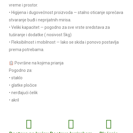
vreme i prostor.
• Higijena i dugovečnost proizvoda — stalno oticanje sprečava
stvaranje buđi i neprijatnih mirisa.
• Veliki kapacitet — pogodno za sve vrste sredstava za
tuširanje i dodatke ( nosivost 5kg)
• Fleksibilnost i mobilnost — lako se skida i ponovo postavlja
prema potrebama.
Površine na kojima prianja
Pogodno za:
• staklo
• glatke pločice
• nerđajući čelik
• akril