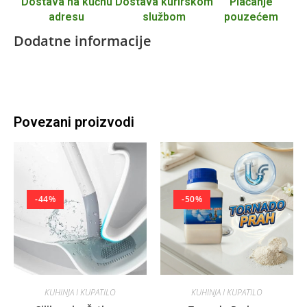
Dostava na kućnu
Dostava kurirskom
Plaćanje
adresu
službom
pouzećem
Dodatne informacije
Povezani proizvodi
-44%
-50%
KUHINJA I KUPATILO
KUHINJA I KUPATILO