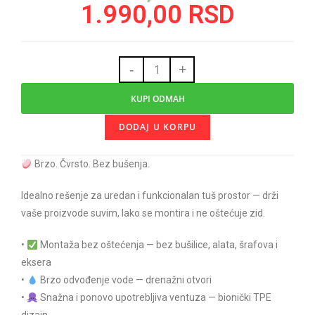
1.990,00
RSD
-
+
KUPI ODMAH
DODAJ U KORPU
Brzo. Čvrsto. Bez bušenja.
Idealno rešenje za uredan i funkcionalan tuš prostor — drži
vaše proizvode suvim, lako se montira i ne oštećuje zid.
•
Montaža bez oštećenja — bez bušilice, alata, šrafova i
eksera
•
Brzo odvođenje vode — drenažni otvori
•
Snažna i ponovo upotrebljiva ventuza — bionički TPE