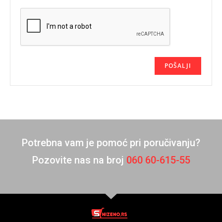
Potrebna vam je pomoć pri poručivanju?
Pozovite nas na broj
060 60-615-55