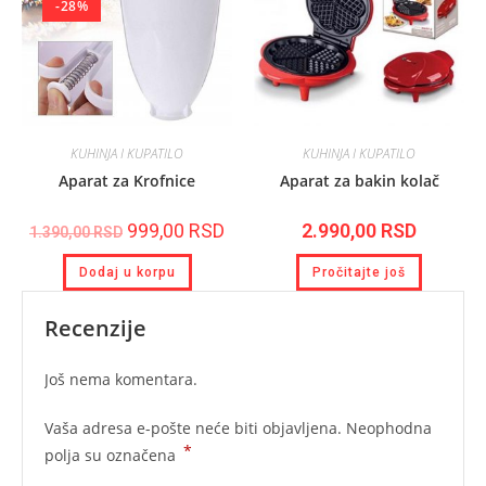
-28%
KUHINJA I KUPATILO
KUHINJA I KUPATILO
Aparat za Krofnice
Aparat za bakin kolač
999,00
RSD
2.990,00
RSD
1.390,00
RSD
Dodaj u korpu
Pročitajte još
Recenzije
Još nema komentara.
Vaša adresa e-pošte neće biti objavljena.
Neophodna
*
polja su označena