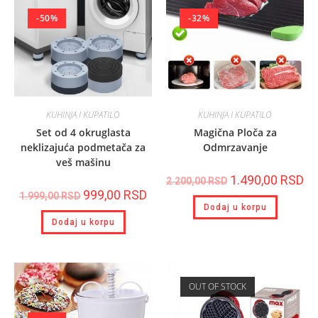
-50%
-32%
KUHINJA I KUPATILO
KUHINJA I KUPATILO
Set od 4 okruglasta
Magična Ploča za
neklizajuća podmetača za
Odmrzavanje
veš mašinu
1.490,00
RSD
2.200,00
RSD
999,00
RSD
1.999,00
RSD
Dodaj u korpu
Dodaj u korpu
OUT OF STOCK