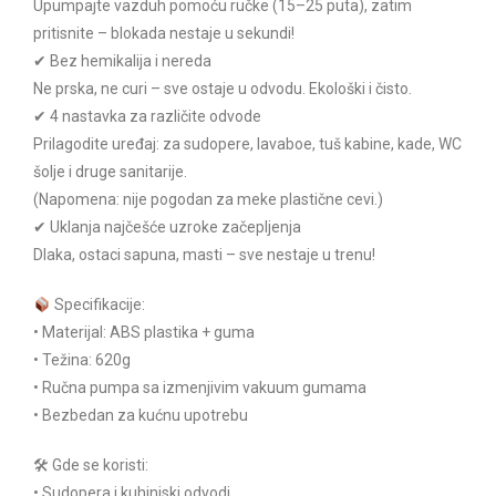
Upumpajte vazduh pomoću ručke (15–25 puta), zatim
pritisnite – blokada nestaje u sekundi!
✔ Bez hemikalija i nereda
Ne prska, ne curi – sve ostaje u odvodu. Ekološki i čisto.
✔ 4 nastavka za različite odvode
Prilagodite uređaj: za sudopere, lavaboe, tuš kabine, kade, WC
šolje i druge sanitarije.
(Napomena: nije pogodan za meke plastične cevi.)
✔ Uklanja najčešće uzroke začepljenja
Dlaka, ostaci sapuna, masti – sve nestaje u trenu!
Specifikacije:
• Materijal: ABS plastika + guma
• Težina: 620g
• Ručna pumpa sa izmenjivim vakuum gumama
• Bezbedan za kućnu upotrebu
🛠 Gde se koristi:
• Sudopera i kuhinjski odvodi