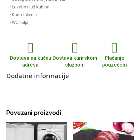
• Lavabo i tuš kabina
• Kada i slivnici
• WC šolja
Dostava na kućnu
Dostava kurirskom
Plaćanje
adresu
službom
pouzećem
Dodatne informacije
Povezani proizvodi