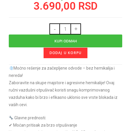
3.690,00
RSD
-
+
KUPI ODMAH
DODAJ U KORPU
Moćno rešenje za začepljene odvode – bez hemikalija i
nereda!
Zaboravite na skupe majstore i agresivne hemikalije! Ovaj
ručni vazdušni otpušivač koristi snagu komprimovanog
vazduha kako bi brzo i efikasno uklonio sve vrste blokada iz
vaših cevi.
Glavne prednosti:
✔ Moćan pritisak za brzo otpušivanje