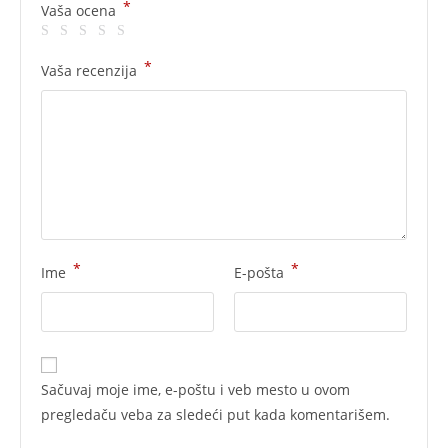
*
Vaša ocena
*
Vaša recenzija
*
*
Ime
E-pošta
Sačuvaj moje ime, e-poštu i veb mesto u ovom
pregledaču veba za sledeći put kada komentarišem.