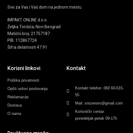
Sve za Vas i Vaš dom na jednom mestu.
IMPAKT ONLINE d.o.o.
Željka Tonšića, Novi Beograd
Matični broj: 21757187
PIB: 112867724
Šifra delatnosti 47.91
Korisni linkovi
Kontakt
Politika privatnosti
Kontakt telefon: 060 60-615-
Opšti uslovi poslovanja
55
Reklamacije
Mail: snizenors@gmail.com
Dostava
Korisnički centar:
O nama
ponedeljak-petak 09-17h