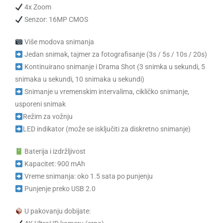
4x Zoom
Senzor: 16MP CMOS
Više modova snimanja
Jedan snimak, tajmer za fotografisanje (3s / 5s / 10s / 20s)
Kontinuirano snimanje i Drama Shot (3 snimka u sekundi, 5
snimaka u sekundi, 10 snimaka u sekundi)
Snimanje u vremenskim intervalima, cikličko snimanje,
usporeni snimak
Režim za vožnju
LED indikator (može se isključiti za diskretno snimanje)
Baterija i izdržljivost
Kapacitet: 900 mAh
Vreme snimanja: oko 1.5 sata po punjenju
Punjenje preko USB 2.0
U pakovanju dobijate: