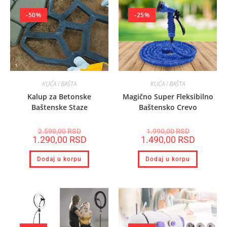
-50%
-25%
KUĆA I BAŠTA
KUĆA I BAŠTA
Kalup za Betonske
Magično Super Fleksibilno
Baštenske Staze
Baštensko Crevo
2.590,00
RSD
1.990,00
RSD
1.290,00
RSD
1.490,00
RSD
Dodaj u korpu
Dodaj u korpu