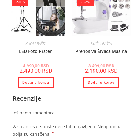
-50%
-37%
KUĆA I BAŠTA
KUĆA I BAŠTA
LED Foto Prsten
Prenosiva Šivaća Mašina
4.990,00
RSD
3.499,00
RSD
2.490,00
RSD
2.190,00
RSD
Dodaj u korpu
Dodaj u korpu
Recenzije
Još nema komentara.
Vaša adresa e-pošte neće biti objavljena.
Neophodna
*
polja su označena