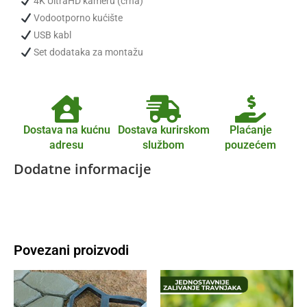
4K UltraHD kameru (crna)
Vodootporno kućište
USB kabl
Set dodataka za montažu
Dostava na kućnu
Dostava kurirskom
Plaćanje
adresu
službom
pouzećem
Dodatne informacije
Povezani proizvodi