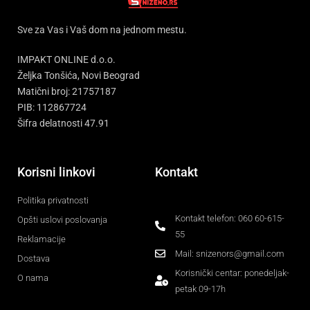
Sve za Vas i Vaš dom na jednom mestu.
IMPAKT ONLINE d.o.o.
Željka Tonšića, Novi Beograd
Matični broj: 21757187
PIB: 112867724
Šifra delatnosti 47.91
Korisni linkovi
Kontakt
Politika privatnosti
Kontakt telefon: 060 60-615-
Opšti uslovi poslovanja
55
Reklamacije
Mail: snizenors@gmail.com
Dostava
Korisnički centar: ponedeljak-
O nama
petak 09-17h