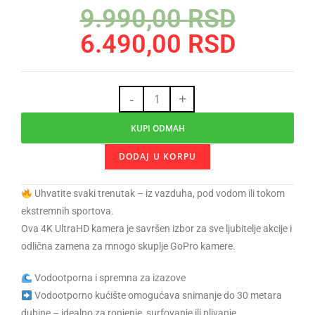
9.990,00
RSD
6.490,00
RSD
-
+
KUPI ODMAH
DODAJ U KORPU
Uhvatite svaki trenutak – iz vazduha, pod vodom ili tokom
ekstremnih sportova.
Ova 4K UltraHD kamera je savršen izbor za sve ljubitelje akcije i
odlična zamena za mnogo skuplje GoPro kamere.
Vodootporna i spremna za izazove
Vodootporno kućište omogućava snimanje do 30 metara
dubine – idealno za ronjenje, surfovanje ili plivanje.