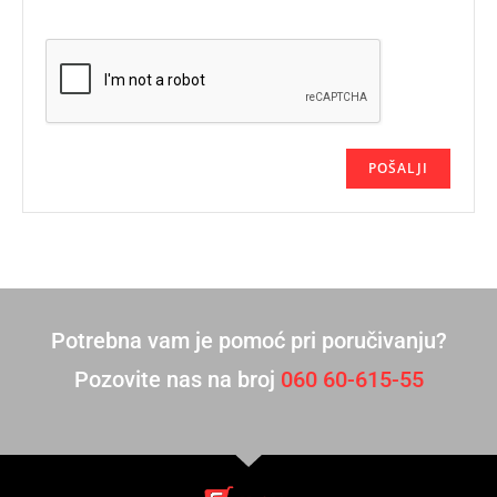
Potrebna vam je pomoć pri poručivanju?
Pozovite nas na broj
060 60-615-55