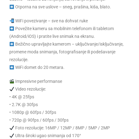
Otporna na sve uslove – sneg, prašina, kiša, blato.
WiFi povezivanje – sve na dohvat ruke
Povežite kameru sa mobilnim telefonom ili tabletom
(Android/iOS) i pratite live snimak na ekranu.
Bežično upravljajte kamerom – uključivanje/isključivanje,
promene moda snimanja, fotografisanje ili podešavanje
rezolucije.
WiFi domet do 20 metara.
Impresivne performanse
Video rezolucije:
• 4K @ 25fps
• 2.7K @ 30fps
• 1080p @ 60fps / 30fps
• 720p @ 90fps / 60fps / 30fps
Foto rezolucije: 16MP / 12MP / 8MP / 5MP / 2MP
Ultra široki ugao snimanja od 170°