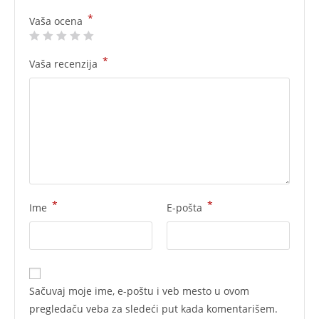
*
Vaša ocena
*
Vaša recenzija
*
*
Ime
E-pošta
Sačuvaj moje ime, e-poštu i veb mesto u ovom
pregledaču veba za sledeći put kada komentarišem.